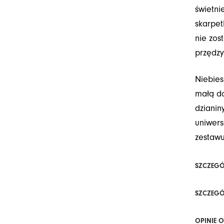
świetni
skarpet
nie zos
przędzy
Niebies
małą do
dzianin
uniwers
zestawu
SZCZEGÓ
SZCZEGÓ
OPINIE O