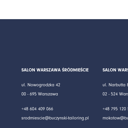
SALON WARSZAWA ŚRÓDMIEŚCIE
SALON WA
ul. Nowogrodzka 42
ul. Narbutta 
00 - 695 Warszawa
02 - 524 Wa
+48 604 409 066
+48 795 120 
srodmiescie@buczynski-tailoring.pl
mokotow@bucz