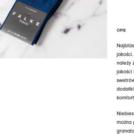
OPIS
Najbliż
jakości
należy 
jakości
swetrów
dodatki
komfort
Niebies
można p
granato