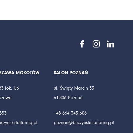
RSZAWA MOKOTÓW
SALON POZNAŃ
83 lok. U6
ul. Święty Marcin 33
rszawa
61-806 Poznań
553
+48 664 343 606
ynski-tailoring.pl
poznan@buczynski-tailoring.pl