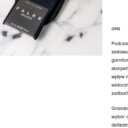
OPIS
Podcza
zestawu
garnitu
skarpe
wpływ n
widocz
zadbać
Granato
wybór d
delikat