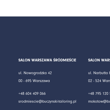
SALON WARSZAWA ŚRÓDMIEŚCIE
SALON WA
ul. Nowogrodzka 42
ul. Narbutta 
00 - 695 Warszawa
02 - 524 Wa
+48 604 409 066
+48 795 120 
srodmiescie@buczynski-tailoring.pl
mokotow@bucz