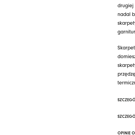
drugiej
nadal 
skarpe
garnitu
Skarpet
domiesz
skarpet
przędzę
termicz
SZCZEGÓ
SZCZEGÓ
OPINIE O