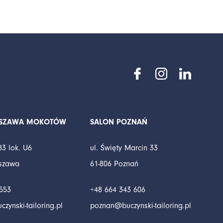
RSZAWA MOKOTÓW
SALON POZNAŃ
83 lok. U6
ul. Święty Marcin 33
rszawa
61-806 Poznań
553
+48 664 343 606
ynski-tailoring.pl
poznan@buczynski-tailoring.pl