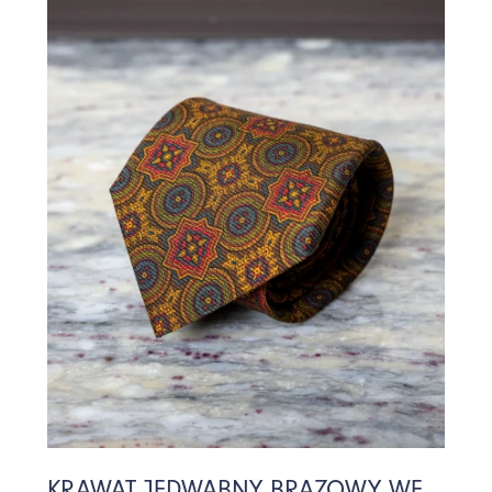
KRAWAT JEDWABNY BRĄZOWY WE