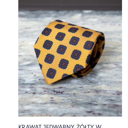
KRAWAT JEDWABNY ŻÓŁTY W